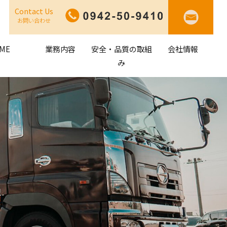
Contact Us
お問い合わせ
ME
業務内容
安全・品質の取組
会社情報
み
車両輸送
コンテナ輸送
オークション関連・構内新車回送